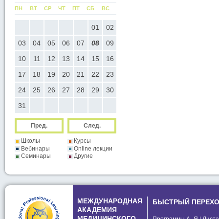
С
ПН
ВТ
СР
ЧТ
ПТ
СБ
ВС
ПН
ВТ
СР
ЧТ
ПТ
СБ
ВС
05
01
02
01
02
03
04
05
0
12
03
04
05
06
07
08
09
07
08
09
10
11
12
1
19
10
11
12
13
14
15
16
14
15
16
17
18
19
2
26
17
18
19
20
21
22
23
21
22
23
24
25
26
2
24
25
26
27
28
29
30
28
29
30
31
Пред.
След.
Школы
Курсы
Вебинары
Online лекции
Семинары
Другие
МЕЖДУНАРОДНАЯ
БЫСТРЫЙ ПЕРЕХ
АКАДЕМИЯ
МЕДИЦИНСКОГО