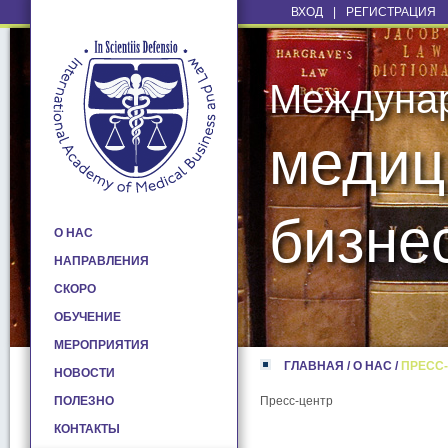
ВХОД
|
РЕГИСТРАЦИЯ
Междуна
медиц
бизне
О НАС
НАПРАВЛЕНИЯ
СКОРО
ОБУЧЕНИЕ
МЕРОПРИЯТИЯ
ГЛАВНАЯ
/
О НАС
/
ПРЕСС
НОВОСТИ
ПОЛЕЗНО
Пресс-центр
КОНТАКТЫ