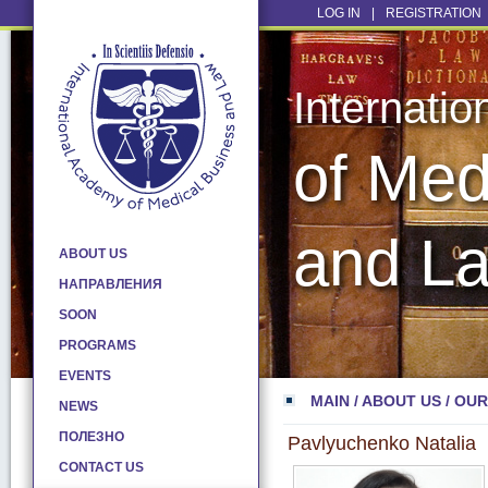
LOG IN
|
REGISTRATION
Internati
of Med
and L
ABOUT US
НАПРАВЛЕНИЯ
SOON
PROGRAMS
EVENTS
MAIN
/
ABOUT US
/
OUR
NEWS
ПОЛЕЗНО
Pavlyuchenko Natalia
CONTACT US