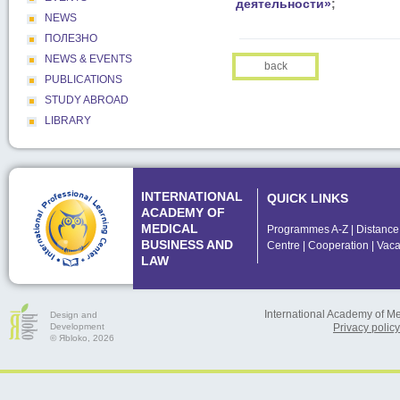
деятельности»
;
NEWS
ПОЛЕЗНО
NEWS & EVENTS
back
PUBLICATIONS
STUDY ABROAD
LIBRARY
INTERNATIONAL
QUICK LINKS
ACADEMY OF
MEDICAL
Programmes A-Z
|
Distance
BUSINESS AND
Centre
|
Cooperation
|
Vaca
LAW
International Academy of M
Design and
Development
Privacy policy
© Яbloko, 2026