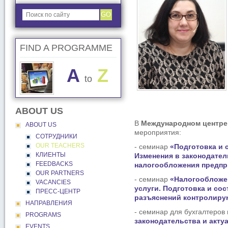
GO
FIND A PROGRAMME
A
Z
to
ABOUT US
В
Международном центре
ABOUT US
мероприятия:
СОТРУДНИКИ
OUR TEACHERS
- семинар
«Подготовка и 
КЛИЕНТЫ
Изменения в законодател
FEEDBACKS
налогообложения предпр
OUR PARTNERS
- семинар
«Налогообложе
VACANCIES
услуги. Подготовка и со
ПРЕСС-ЦЕНТР
разъяснений контролиру
НАПРАВЛЕНИЯ
- семинар для бухгалтеро
PROGRAMS
законодательства и акту
EVENTS