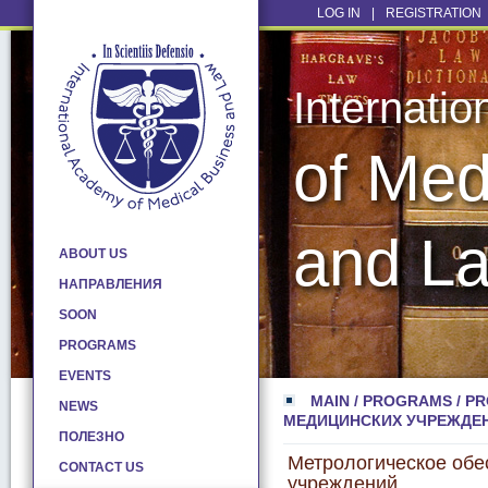
LOG IN
|
REGISTRATION
Internati
of Med
and L
ABOUT US
НАПРАВЛЕНИЯ
SOON
PROGRAMS
EVENTS
MAIN
/
PROGRAMS
/
PR
NEWS
МЕДИЦИНСКИХ УЧРЕЖДЕ
ПОЛЕЗНО
Метрологическое обе
CONTACT US
учреждений