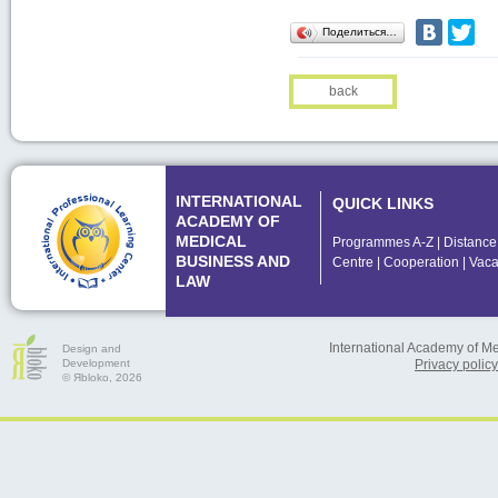
Поделиться…
back
INTERNATIONAL
QUICK LINKS
ACADEMY OF
MEDICAL
Programmes A-Z
|
Distance
BUSINESS AND
Centre
|
Cooperation
|
Vaca
LAW
International Academy of M
Design and
Development
Privacy policy
© Яbloko, 2026