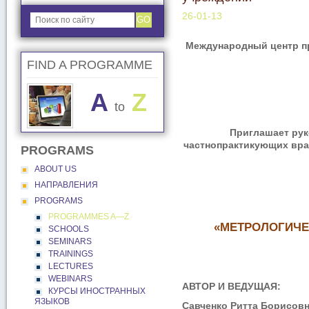
26-01-13
GO
Международный центр пр
FIND A PROGRAMME
A
Z
to
Приглашает рук
частнопрактикующих вра
PROGRAMS
ABOUT US
НАПРАВЛЕНИЯ
PROGRAMS
PROGRAMMES A―Z
«МЕТРОЛОГИЧЕ
SCHOOLS
SEMINARS
TRAININGS
LECTURES
WEBINARS
АВТОР И ВЕДУЩАЯ:
КУРСЫ ИНОСТРАННЫХ
ЯЗЫКОВ
Савченко Ритта Борисов