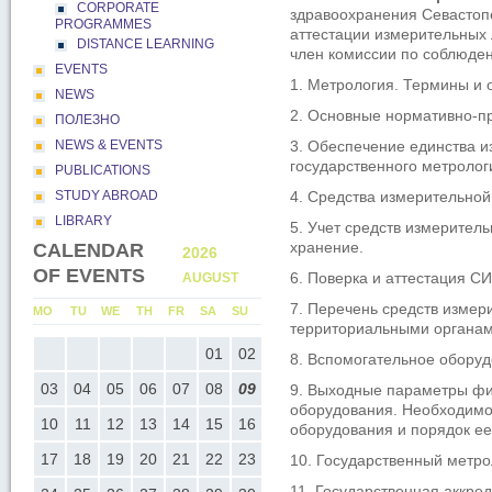
CORPORATE
здравоохранения Севастопо
PROGRAMMES
аттестации измерительных 
DISTANCE LEARNING
член комиссии по соблюде
EVENTS
1. Метрология. Термины и 
NEWS
2. Основные нормативно-п
ПОЛЕЗНО
NEWS & EVENTS
3. Обеспечение единства 
государственного метролог
PUBLICATIONS
STUDY ABROAD
4. Средства измерительной 
LIBRARY
5. Учет средств измерител
хранение.
CALENDAR
2026
2026
OF EVENTS
6. Поверка и аттестация С
AUGUST
SEPTEMB
7. Перечень средств измер
U
MO
TU
WE
TH
FR
SA
SU
MO
TU
WE
TH
FR
SA
SU
территориальными органам
05
01
02
01
02
03
04
05
0
8. Вспомогательное оборуд
12
03
04
05
06
07
08
09
07
08
09
10
11
12
1
9. Выходные параметры физ
оборудования. Необходимо
19
10
11
12
13
14
15
16
14
15
16
17
18
19
2
оборудования и порядок ее
26
17
18
19
20
21
22
23
21
22
23
24
25
26
2
10. Государственный метро
11. Государственная аккре