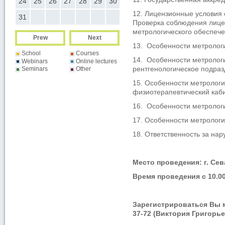
24
25
26
27
28
29
30
28
29
30
12. Лицензионные условия 
31
Проверка соблюдения лице
метрологического обеспече
Prew
Next
13. Особенности метролог
School
Courses
14. Особенности метрологи
Webinars
Online lectures
рентгенологическое подраз
Seminars
Other
15. Особенности метрологи
физиотерапевтический каби
16. Особенности метрологи
17. Особенности метрологи
18. Ответственность за на
Место проведения: г. Сева
Время проведения с 10.00
Зарегистрироваться Вы мож
37-72 (Виктория Григорье